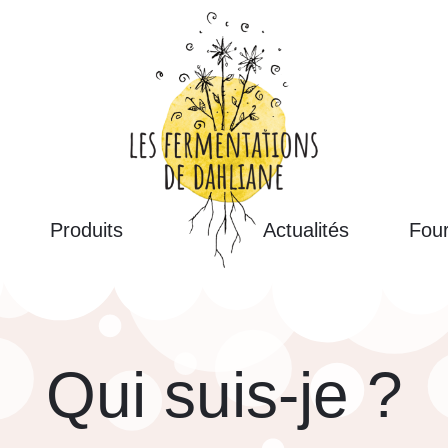
Produits
Actualités
Four
LES FERMENTATIONS DE 
Ateliers autour de la fermentation, ven
Qui suis-je ?